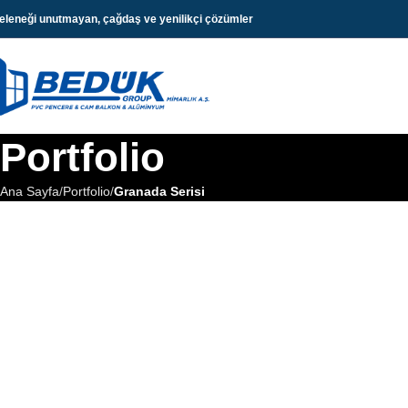
eleneği unutmayan, çağdaş ve yenilikçi çözümler
Portfolio
Ana Sayfa
Portfolio
Granada Serisi