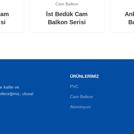
Cam Balkon
Cam
İst Bedük Cam
An
si
Balkon Serisi
B
ÜRÜNLERIMIZ
PVC
 kalite ve
bileceğimiz, ulusal
Cam Balkon
Alüminyum