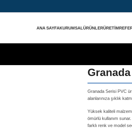
ANA SAYFA
KURUMSAL
ÜRÜNLER
ÜRETIM
REFE
Granada 
Granada Serisi PVC ür
alanlarınıza şıklık katm
Yüksek kaliteli malzemel
ömürlü kullanım sunar.
farklı renk ve model s