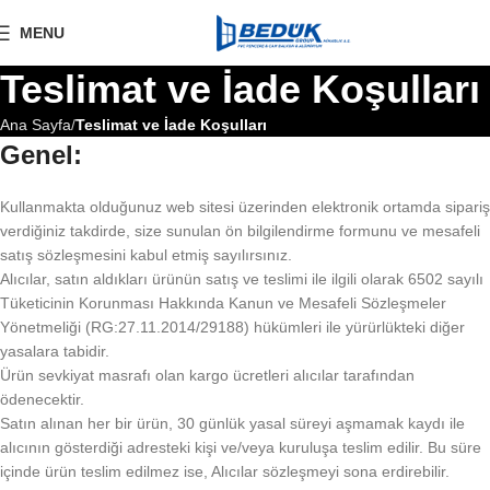
MENU
Teslimat ve İade Koşulları
Ana Sayfa
Teslimat ve İade Koşulları
Genel:
Kullanmakta olduğunuz web sitesi üzerinden elektronik ortamda sipariş
verdiğiniz takdirde, size sunulan ön bilgilendirme formunu ve mesafeli
satış sözleşmesini kabul etmiş sayılırsınız.
Alıcılar, satın aldıkları ürünün satış ve teslimi ile ilgili olarak 6502 sayılı
Tüketicinin Korunması Hakkında Kanun ve Mesafeli Sözleşmeler
Yönetmeliği (RG:27.11.2014/29188) hükümleri ile yürürlükteki diğer
yasalara tabidir.
Ürün sevkiyat masrafı olan kargo ücretleri alıcılar tarafından
ödenecektir.
Satın alınan her bir ürün, 30 günlük yasal süreyi aşmamak kaydı ile
alıcının gösterdiği adresteki kişi ve/veya kuruluşa teslim edilir. Bu süre
içinde ürün teslim edilmez ise, Alıcılar sözleşmeyi sona erdirebilir.