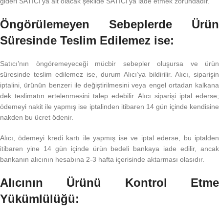
gideri SATICI’ya ait olacak şekilde SATICI’ya iade etmek zorundadır.
Öngörülemeyen Sebeplerde Ürün
Süresinde Teslim Edilemez ise:
Satıcı’nın öngöremeyeceği mücbir sebepler oluşursa ve ürün
süresinde teslim edilemez ise, durum Alıcı’ya bildirilir. Alıcı, siparişin
iptalini, ürünün benzeri ile değiştirilmesini veya engel ortadan kalkana
dek teslimatın ertelenmesini talep edebilir. Alıcı siparişi iptal ederse;
ödemeyi nakit ile yapmış ise iptalinden itibaren 14 gün içinde kendisine
nakden bu ücret ödenir.
Alıcı, ödemeyi kredi kartı ile yapmış ise ve iptal ederse, bu iptalden
itibaren yine 14 gün içinde ürün bedeli bankaya iade edilir, ancak
bankanın alıcının hesabına 2-3 hafta içerisinde aktarması olasıdır.
Alıcının Ürünü Kontrol Etme
Yükümlülüğü: