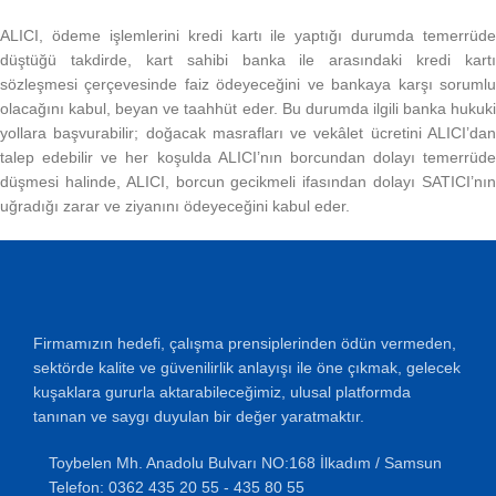
ALICI, ödeme işlemlerini kredi kartı ile yaptığı durumda temerrüde
düştüğü takdirde, kart sahibi banka ile arasındaki kredi kartı
sözleşmesi çerçevesinde faiz ödeyeceğini ve bankaya karşı sorumlu
olacağını kabul, beyan ve taahhüt eder. Bu durumda ilgili banka hukuki
yollara başvurabilir; doğacak masrafları ve vekâlet ücretini ALICI’dan
talep edebilir ve her koşulda ALICI’nın borcundan dolayı temerrüde
düşmesi halinde, ALICI, borcun gecikmeli ifasından dolayı SATICI’nın
uğradığı zarar ve ziyanını ödeyeceğini kabul eder.
Firmamızın hedefi, çalışma prensiplerinden ödün vermeden,
sektörde kalite ve güvenilirlik anlayışı ile öne çıkmak, gelecek
kuşaklara gururla aktarabileceğimiz, ulusal platformda
tanınan ve saygı duyulan bir değer yaratmaktır.
Toybelen Mh. Anadolu Bulvarı NO:168 İlkadım / Samsun
Telefon: 0362 435 20 55 - 435 80 55