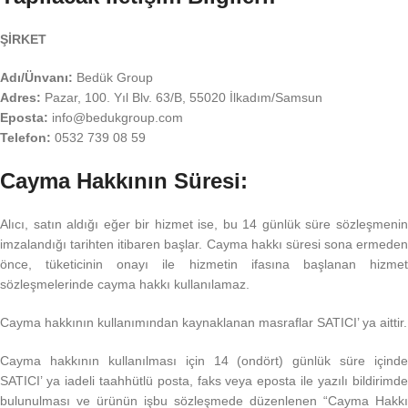
ŞİRKET
Adı/Ünvanı:
Bedük Group
Adres:
Pazar, 100. Yıl Blv. 63/B, 55020 İlkadım/Samsun
Eposta:
info@bedukgroup.com
Telefon:
0532 739 08 59
Cayma Hakkının Süresi:
Alıcı, satın aldığı eğer bir hizmet ise, bu 14 günlük süre sözleşmenin
imzalandığı tarihten itibaren başlar. Cayma hakkı süresi sona ermeden
önce, tüketicinin onayı ile hizmetin ifasına başlanan hizmet
sözleşmelerinde cayma hakkı kullanılamaz.
Cayma hakkının kullanımından kaynaklanan masraflar SATICI’ ya aittir.
Cayma hakkının kullanılması için 14 (ondört) günlük süre içinde
SATICI’ ya iadeli taahhütlü posta, faks veya eposta ile yazılı bildirimde
bulunulması ve ürünün işbu sözleşmede düzenlenen “Cayma Hakkı