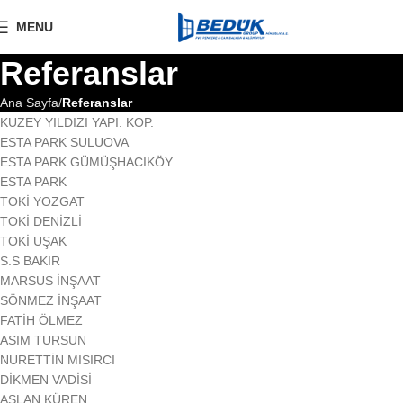
MENU
Referanslar
Ana Sayfa
Referanslar
KUZEY YILDIZI YAPI. KOP.
ESTA PARK SULUOVA
ESTA PARK GÜMÜŞHACIKÖY
ESTA PARK
TOKİ YOZGAT
TOKİ DENİZLİ
TOKİ UŞAK
S.S BAKIR
MARSUS İNŞAAT
SÖNMEZ İNŞAAT
FATİH ÖLMEZ
ASIM TURSUN
NURETTİN MISIRCI
DİKMEN VADİSİ
ASLAN KÜREN