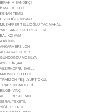
İBRAHİM SANDIKÇI
İSMAİL KEFELİ
KENAN TEMİZ
USLUOĞLU İNŞAAT
MUZAFFER TELLİOĞLU-TAC MAHAL
YAPI SAN-OKUL PROJELERİ
BALIKÇI AVM
A KİLİNİK
ANKARA EPSİLON
ALBAYRAK DEMİR
GÜNDOĞDU MOBİLYA
AYBET İNŞAAT
VEZİRKÖPRÜ SHELL
MAHMUT KELLECİ
TRABZON YEŞİLYURT OKUL
TRABZON BAHÇECİ
BİLGİN VİNÇ
AFİLLİ RESTORAN
SERAL TEKSTİL
YİĞİT PETROL