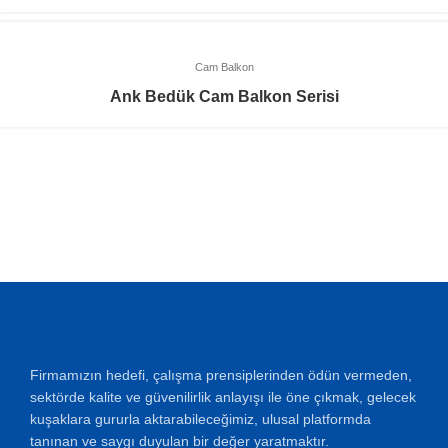
Cam Balkon
Ank Bedük Cam Balkon Serisi
Firmamızın hedefi, çalışma prensiplerinden ödün vermeden,
sektörde kalite ve güvenilirlik anlayışı ile öne çıkmak, gelecek
kuşaklara gururla aktarabileceğimiz, ulusal platformda
tanınan ve saygı duyulan bir değer yaratmaktır.